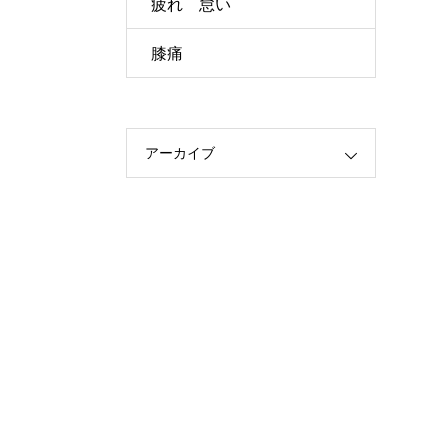
疲れ 怠い
膝痛
アーカイブ